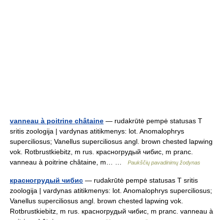
vanneau à poitrine châtaine
— rudakrūtė pempė statusas T
sritis zoologija | vardynas atitikmenys: lot. Anomalophrys
superciliosus; Vanellus superciliosus angl. brown chested lapwing
vok. Rotbrustkiebitz, m rus. красногрудый чибис, m pranc.
vanneau à poitrine châtaine, m… …
Paukščių pavadinimų žodynas
красногрудый чибис
— rudakrūtė pempė statusas T sritis
zoologija | vardynas atitikmenys: lot. Anomalophrys superciliosus;
Vanellus superciliosus angl. brown chested lapwing vok.
Rotbrustkiebitz, m rus. красногрудый чибис, m pranc. vanneau à