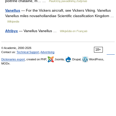
poitrine châtaine, m… …
Paukščių pavadinimų žodynas
Vanellus
— For the Vickers aircraft, see Vickers Viking. Vanellus
Vanellus miles novaehollandiae Scientific classification Kingdom …
Wikipedia
Afribyx
— Vanellus Vanellus …
Wikipédia en Français
© Academic, 2000-2026
18+
Contact us:
Technical Support
,
Advertising
Dictionaries export
, created on PHP,
Joomla,
Drupal,
WordPress,
MODx.