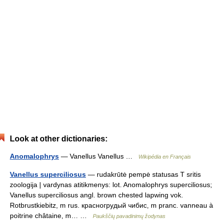
Look at other dictionaries:
Anomalophrys
— Vanellus Vanellus …
Wikipédia en Français
Vanellus superciliosus
— rudakrūtė pempė statusas T sritis
zoologija | vardynas atitikmenys: lot. Anomalophrys superciliosus;
Vanellus superciliosus angl. brown chested lapwing vok.
Rotbrustkiebitz, m rus. красногрудый чибис, m pranc. vanneau à
poitrine châtaine, m… …
Paukščių pavadinimų žodynas