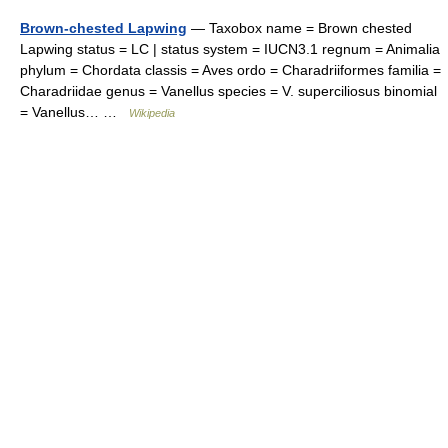
Brown-chested Lapwing
— Taxobox name = Brown chested
Lapwing status = LC | status system = IUCN3.1 regnum = Animalia
phylum = Chordata classis = Aves ordo = Charadriiformes familia =
Charadriidae genus = Vanellus species = V. superciliosus binomial
= Vanellus… …
Wikipedia