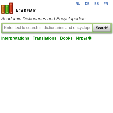
RU
DE
ES
FR
en-academic.com
Academic Dictionaries and Encyclopedias
Search!
Interpretations
Translations
Books
Игры ⚽