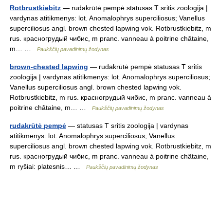
Rotbrustkiebitz
— rudakrūtė pempė statusas T sritis zoologija |
vardynas atitikmenys: lot. Anomalophrys superciliosus; Vanellus
superciliosus angl. brown chested lapwing vok. Rotbrustkiebitz, m
rus. красногрудый чибис, m pranc. vanneau à poitrine châtaine,
m… …
Paukščių pavadinimų žodynas
brown-chested lapwing
— rudakrūtė pempė statusas T sritis
zoologija | vardynas atitikmenys: lot. Anomalophrys superciliosus;
Vanellus superciliosus angl. brown chested lapwing vok.
Rotbrustkiebitz, m rus. красногрудый чибис, m pranc. vanneau à
poitrine châtaine, m… …
Paukščių pavadinimų žodynas
rudakrūtė pempė
— statusas T sritis zoologija | vardynas
atitikmenys: lot. Anomalophrys superciliosus; Vanellus
superciliosus angl. brown chested lapwing vok. Rotbrustkiebitz, m
rus. красногрудый чибис, m pranc. vanneau à poitrine châtaine,
m ryšiai: platesnis… …
Paukščių pavadinimų žodynas