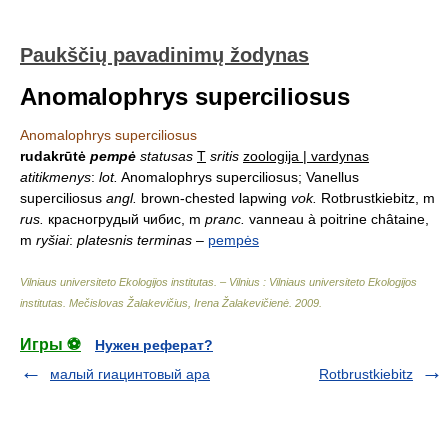
Paukščių pavadinimų žodynas
Anomalophrys superciliosus
Anomalophrys superciliosus
rudakrūtė
pempė
statusas
T
sritis
zoologija | vardynas
atitikmenys
:
lot.
Anomalophrys superciliosus; Vanellus
superciliosus
angl.
brown-chested lapwing
vok.
Rotbrustkiebitz, m
rus.
красногрудый чибис, m
pranc.
vanneau à poitrine châtaine,
m
ryšiai
:
platesnis terminas
–
pempės
Vilniaus universiteto Ekologijos institutas. – Vilnius : Vilniaus universiteto Ekologijos
institutas
.
Mečislovas Žalakevičius, Irena Žalakevičienė
.
2009
.
Игры ⚽
Нужен реферат?
малый гиацинтовый ара
Rotbrustkiebitz